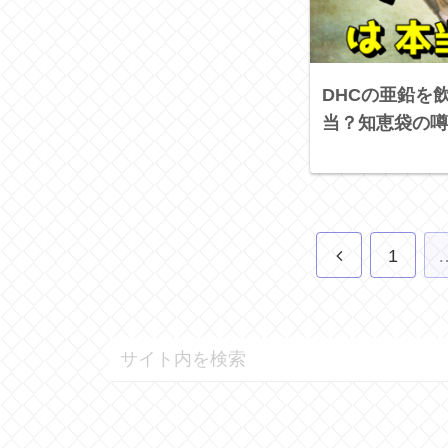
DHCの亜鉛を
当？知恵袋の噂
1