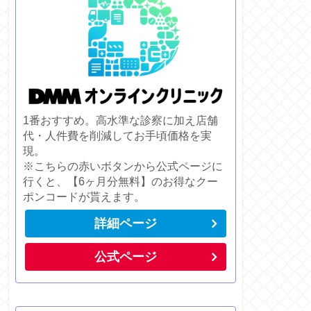
1番おすすめ。高水準な診察に加え店舗
代・人件費を削減してお手頃価格を実
現。
※こちらの赤いボタンから公式ページに
行くと、【6ヶ月分無料】のお得なクー
ポンコードが貰えます。
詳細ページ
公式ページ