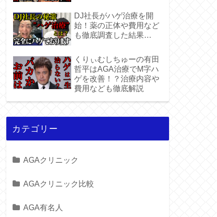
DJ社長がハゲ治療を開
始！薬の正体や費用など
も徹底調査した結果…
くりぃむしちゅーの有田
哲平はAGA治療でM字ハ
ゲを改善！？治療内容や
費用なども徹底解説
カテゴリー
AGAクリニック
AGAクリニック比較
AGA有名人