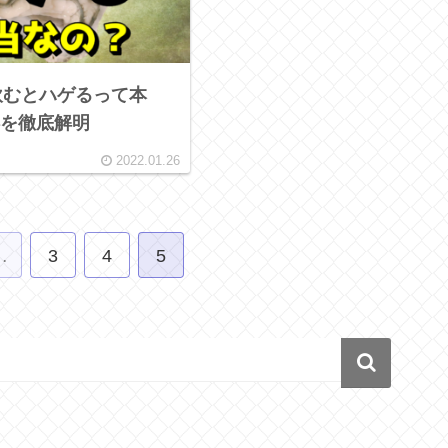
飲むとハゲるって本
を徹底解明
2022.01.26
…
3
4
5