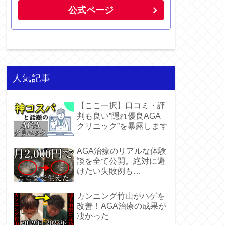
公式ページ
人気記事
【ここ一択】口コミ・評
判も良い”隠れ優良AGA
クリニック”を暴露します
AGA治療のリアルな体験
談を全て公開。絶対に避
けたい失敗例も…
カンニング竹山がハゲを
改善！AGA治療の成果が
凄かった